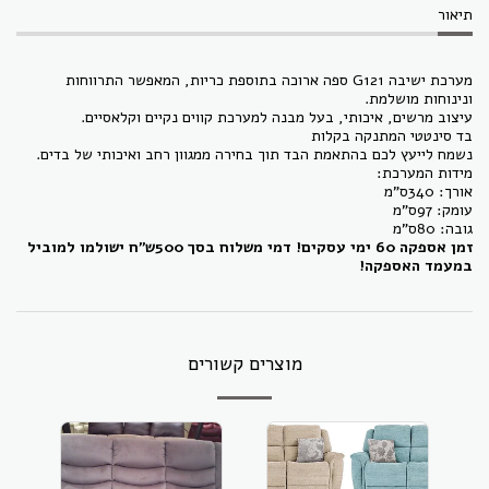
תיאור
מערכת ישיבה G121 ספה ארוכה בתוספת כריות, המאפשר התרווחות
ונינוחות מושלמת.
עיצוב מרשים, איכותי, בעל מבנה למערכת קווים נקיים וקלאסיים.
בד סינטטי המתנקה בקלות
נשמח לייעץ לכם בהתאמת הבד תוך בחירה ממגוון רחב ואיכותי של בדים.
מידות המערכת:
אורך: 340ס"מ
עומק: 97ס"מ
גובה: 80ס"מ
זמן אספקה 60 ימי עסקים! דמי משלוח בסך 500ש"ח ישולמו למוביל
במעמד האספקה!
מוצרים קשורים