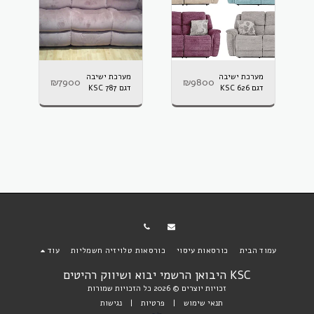
מערכת ישיבה
מערכת ישיבה
₪
7900
₪
9800
דגם KSC 626
דגם KSC 787
עמוד הבית
כורסאות עיסוי
כורסאות טלויזיה חשמליות
עוד
KSC היבואן הרשמי יבוא ושיווק רהיטים
זכויות יוצרים © 2026 כל הזכויות שמורות
תנאי שימוש
|
פרטיות
|
נגישות